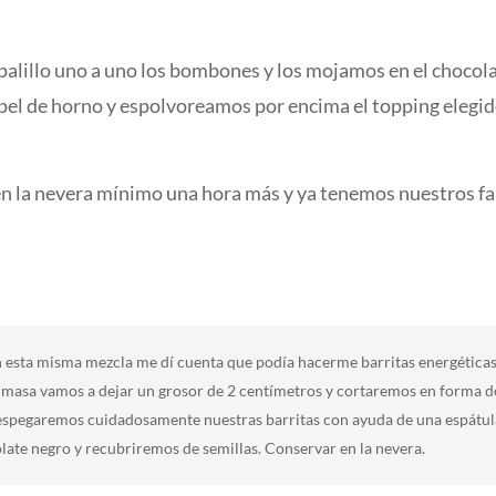
alillo uno a uno los bombones y los mojamos en el chocol
pel de horno y espolvoreamos por encima el topping elegid
n la nevera mínimo una hora más y ya tenemos nuestros fal
esta misma mezcla me dí cuenta que podía hacerme barritas energéticas c
a masa vamos a dejar un grosor de 2 centímetros y cortaremos en forma d
 despegaremos cuidadosamente nuestras barritas con ayuda de una espátul
ate negro y recubriremos de semillas. Conservar en la nevera.