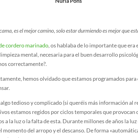
Nuria Pons
cama, es el mejor camino, solo estar durmiendo es mejor que es
 de cordero marinado
, os hablaba de lo importante que era 
limpieza mental, necesaria para el buen desarrollo psicoló
os correctamente?.
tamente, hemos olvidado que estamos programados para 
nsar.
 algo tedioso y complicado (si queréis más información al 
vos estamos regidos por ciclos temporales que provocan cam
a la luz o la falta de esta. Durante millones de años la luz 
ra el momento del arropo y el descanso. De forma «automáti