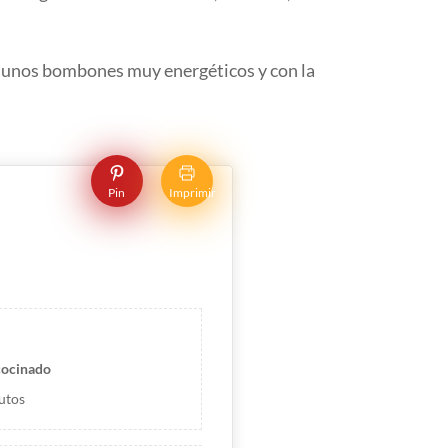
o unos bombones muy energéticos y con la
Pin
Imprimir
cocinado
utos