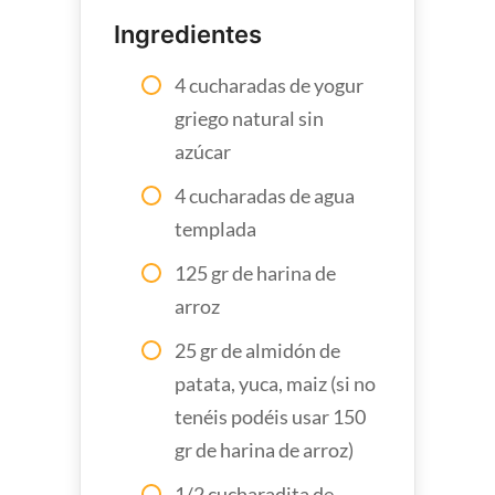
Ingredientes
4 cucharadas de yogur
griego natural sin
azúcar
4 cucharadas de agua
templada
125 gr de harina de
arroz
25 gr de almidón de
patata, yuca, maiz (si no
tenéis podéis usar 150
gr de harina de arroz)
1/2 cucharadita de