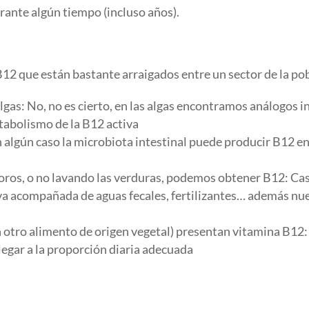
rante algún tiempo (incluso años).
B12 que están bastante arraigados entre un sector de la po
as: No, no es cierto, en las algas encontramos análogos in
etabolismo de la B12 activa
gún caso la microbiota intestinal puede producir B12 en e
boros, o no lavando las verduras, podemos obtener B12: Cas
va acompañada de aguas fecales, fertilizantes… además nue
gún otro alimento de origen vegetal) presentan vitamina B12
llegar a la proporción diaria adecuada