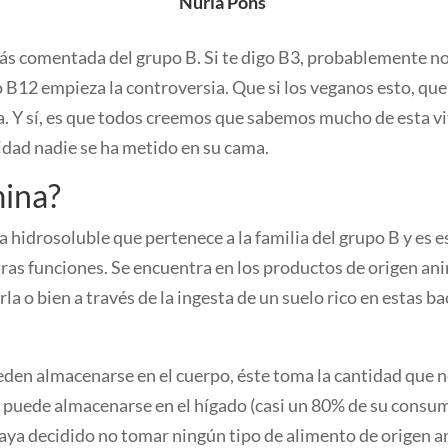
Nuria Pons
 más comentada del grupo B. Si te digo B3, probablemente no
 B12 empieza la controversia. Que si los veganos esto, que s
rra. Y sí, es que todos creemos que sabemos mucho de esta 
idad nadie se ha metido en su cama.
mina?
hidrosoluble que pertenece a la familia del grupo B y es e
as funciones. Se encuentra en los productos de origen anim
rla o bien a través de la ingesta de un suelo rico en estas
den almacenarse en el cuerpo, éste toma la cantidad que nec
e puede almacenarse en el hígado (casi un 80% de su consum
 haya decidido no tomar ningún tipo de alimento de origen 