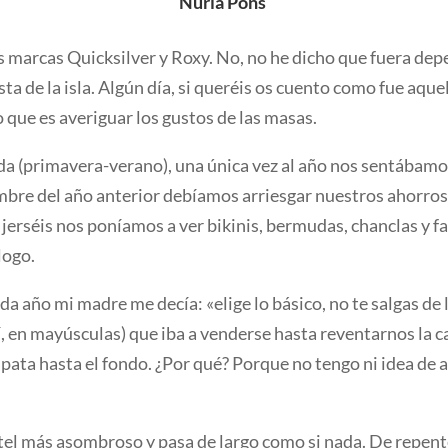
Nuria Pons
 marcas Quicksilver y Roxy. No, no he dicho que fuera depe
ta de la isla. Algún día, si queréis os cuento como fue aque
que es averiguar los gustos de las masas.
(primavera-verano), una única vez al año nos sentábamos c
bre del año anterior debíamos arriesgar nuestros ahorros
y jerséis nos poníamos a ver bikinis, bermudas, chanclas y f
logo.
a año mi madre me decía: «elige lo básico, no te salgas de
mayúsculas) que iba a venderse hasta reventarnos la ca
 pata hasta el fondo. ¿Por qué? Porque no tengo ni idea de a
tel más asombroso y pasa de largo como si nada. De repente