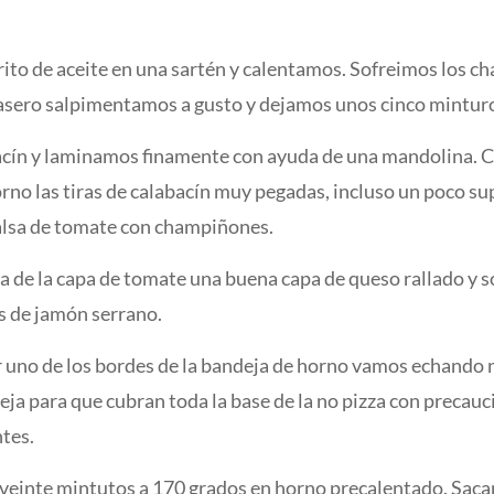
to de aceite en una sartén y calentamos. Sofreimos los c
asero salpimentamos a gusto y dejamos unos cinco minturo
acín y laminamos finamente con ayuda de una mandolina. C
rno las tiras de calabacín muy pegadas, incluso un poco s
alsa de tomate con champiñones.
de la capa de tomate una buena capa de queso rallado y s
as de jamón serrano.
 uno de los bordes de la bandeja de horno vamos echando n
a para que cubran toda la base de la no pizza con precauc
ntes.
einte mintutos a 170 grados en horno precalentado. Saca