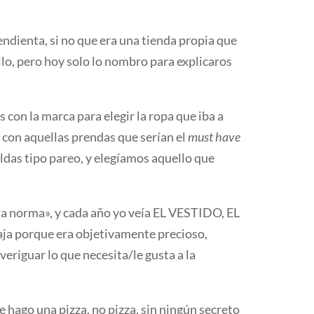
ndienta, si no que era una tienda propia que
llo, pero hoy solo lo nombro para explicaros
on la marca para elegir la ropa que iba a
 con aquellas prendas que serían el
must have
aldas tipo pareo, y elegíamos aquello que
 la norma», y cada año yo veía EL VESTIDO, EL
ja porque era objetivamente precioso,
veriguar lo que necesita/le gusta a la
 hago una pizza, no pizza, sin ningún secreto