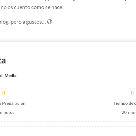
i no os cuento como se hace.
blog, pero a gustos… 😉
za
ad:
Media
e Preparación
Tiempo de 
minutos
20
min