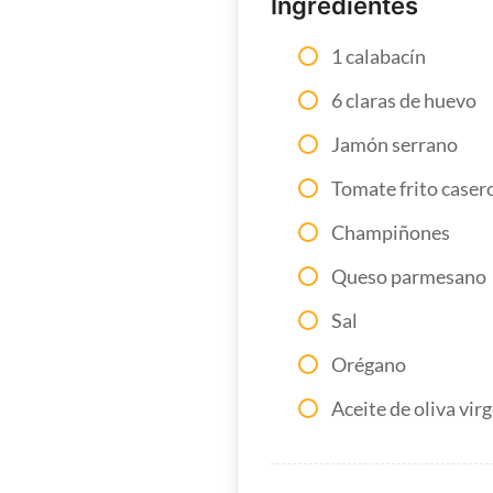
Ingredientes
1 calabacín
6 claras de huevo
Jamón serrano
Tomate frito caser
Champiñones
Queso parmesano
Sal
Orégano
Aceite de oliva vir