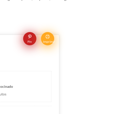
Pin
Imprimir
cocinado
utos