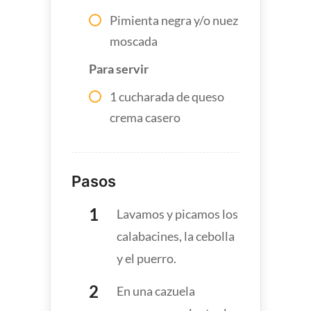
Pimienta negra y/o nuez
moscada
Para servir
1 cucharada de queso
crema casero
Pasos
Lavamos y picamos los
calabacines, la cebolla
y el puerro.
En una cazuela