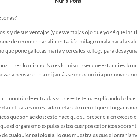
Nuria Pons
etonas?
sis y de sus ventajas (y desventajas ojo que yo sé que las 
ndome de recomendar alimentación milagro mala para la sal
no que pone galletas maría y cereales kellogs para desayuna
z, no es lo mismo. No es lo mismo ser que estar ni es lo m
pezar a pensar que a mi jamás se me ocurriría promover co
s un montón de entradas sobre este tema explicando lo buen
e «la cetosis es un estado metabólico en el que el organism
nicos que son ácidos; esto hace que su presencia en exceso e
l que el organismo expulsa estos cuerpos cetónicos sobrant
vo de cualquier patología, lo que muestra es que el organi