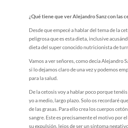
¿Qué tiene que ver Alejandro Sanz con las c
Desde que empecé a hablar del tema de la ceto
peligrosa que es esta dieta, inclusive acusá
dieta del super conocido nutricionista de tur
Vamos a ver señores, como decía Alejandro San
si lo dejamos claro de una vez y podemos em
para la salud.
De la cetosis voy a hablar poco porque tenéi
yo a medio, largo plazo. Solo os recordaré qu
de las grasas. Para ello crea los cuerpos cetó
sangre. Este es precisamente el motivo por e
su expulsión, lejos de ser un síntoma negati