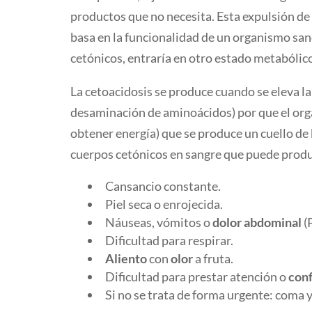
productos que no necesita. Esta expulsión de 
basa en la funcionalidad de un organismo sano
cetónicos, entraría en otro estado metabólico
La cetoacidosis se produce cuando se eleva la
desaminación de aminoácidos) por que el organ
obtener energía) que se produce un cuello de
cuerpos cetónicos en sangre que puede produ
Cansancio constante.
Piel seca o enrojecida.
Náuseas, vómitos o
dolor abdominal
(
Dificultad para respirar.
Aliento
con
olor
a fruta.
Dificultad para prestar atención o
con
Si no se trata de forma urgente: coma 