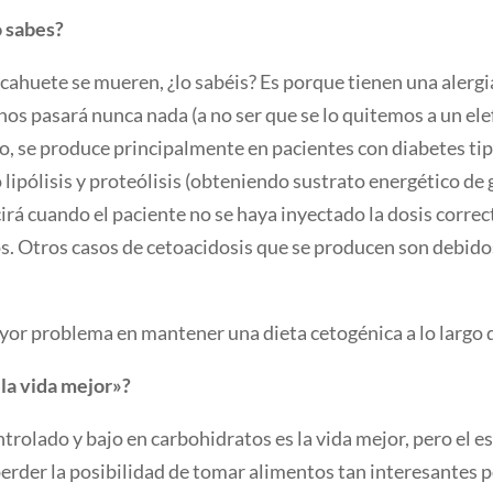
o sabes?
ahuete se mueren, ¿lo sabéis? Es porque tienen una alergia
nos pasará nunca nada (a no ser que se lo quitemos a un el
, se produce principalmente en pacientes con diabetes tipo
lipólisis y proteólisis (obteniendo sustrato energético de g
rá cuando el paciente no se haya inyectado la dosis correc
os. Otros casos de cetoacidosis que se producen son debid
ayor problema en mantener una dieta cetogénica a lo largo 
 la vida mejor»?
rolado y bajo en carbohidratos es la vida mejor, pero el e
rder la posibilidad de tomar alimentos tan interesantes p