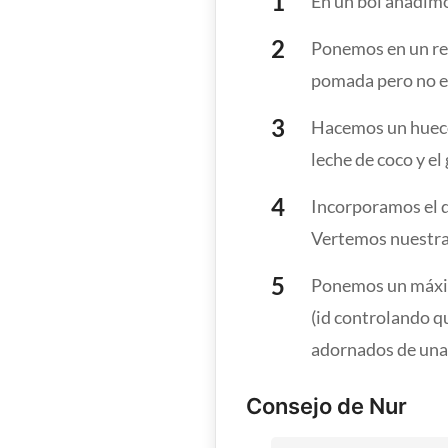
En un bol añadimos
Ponemos en un rec
pomada pero no e
Hacemos un hueco 
leche de coco y e
Incorporamos el q
Vertemos nuestra 
Ponemos un máxim
(id controlando q
adornados de una
Consejo de Nur