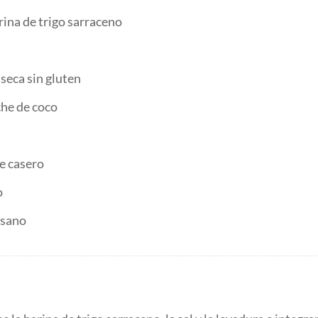
rina de trigo sarraceno
 seca sin gluten
che de coco
e casero
o
esano