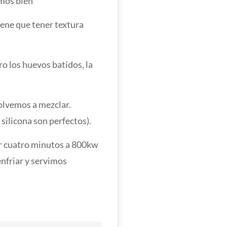
amos bien
iene que tener textura
o los huevos batidos, la
olvemos a mezclar.
ilicona son perfectos).
r cuatro minutos a 800kw
nfriar y servimos