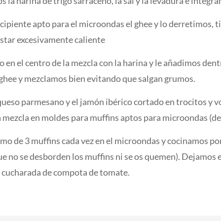
 la harina de trigo sarraceno, la sal y la levadura e integr
ipiente apto para el microondas el ghee y lo derretimos, t
star excesivamente caliente
en el centro de la mezcla con la harina y le añadimos dentr
l ghee y mezclamos bien evitando que salgan grumos.
ueso parmesano y el jamón ibérico cortado en trocitos y v
mezcla en moldes para muffins aptos para microondas (de s
o de 3 muffins cada vez en el microondas y cocinamos po
ue no se desborden los muffins ni se os quemen). Dejamos e
 cucharada de compota de tomate.