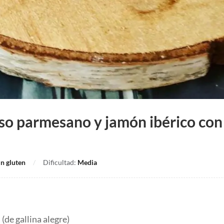
so parmesano y jamón ibérico co
in gluten
Dificultad:
Media
de gallina alegre)