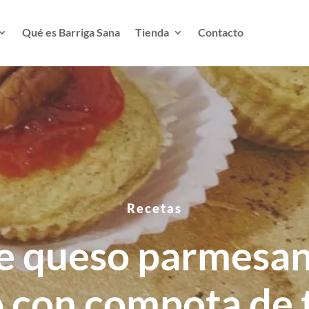
Qué es Barriga Sana
Tienda
Contacto
Recetas
e queso parmesa
o con compota de