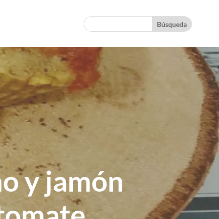
no y jamón
 tomate