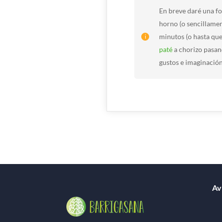
En breve daré una fo
horno (o sencillamen
minutos (o hasta que 
paté
a chorizo pasan
gustos e imaginación
Av