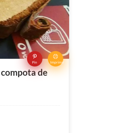
Pin
Imprimir
n compota de