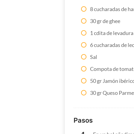
8 cucharadas de ha
30 gr de ghee
1 cdita de levadura
6 cucharadas de le
Sal
Compota de tomat
50 gr Jamón ibéric
30 gr Queso Parm
Pasos