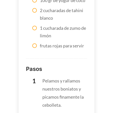
100 gr de yogur de coco
2 cucharadas de tahini
blanco
1 cucharada de zumo de
limón
frutas rojas para servir
Pasos
Pelamos y rallamos
nuestros boniatos y
picamos finamente la
cebolleta.