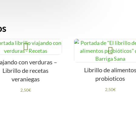
las
galletas
de
os
Barriga
Sana
cantidad
ajando con verduras –
Librillo de alimento
Librillo de recetas
probioticos
veraniegas
2,50
€
2,50
€