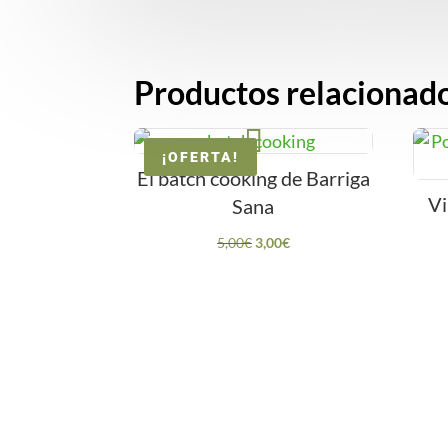
Productos relacionad
¡OFERTA!
El batch cooking de Barriga
Vi
Sana
El
El
5,00
€
3,00
€
precio
precio
original
actual
era:
es:
5,00€.
3,00€.