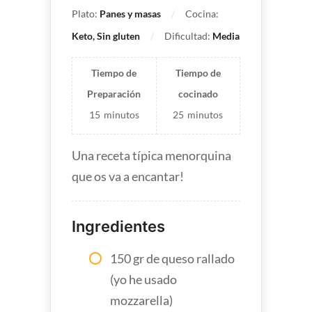
Plato:
Panes y masas
Cocina:
Keto, Sin gluten
Dificultad:
Media
Tiempo de
Tiempo de
Preparación
cocinado
15
minutos
25
minutos
Una receta típica menorquina
que os va a encantar!
Ingredientes
150 gr de queso rallado
(yo he usado
mozzarella)