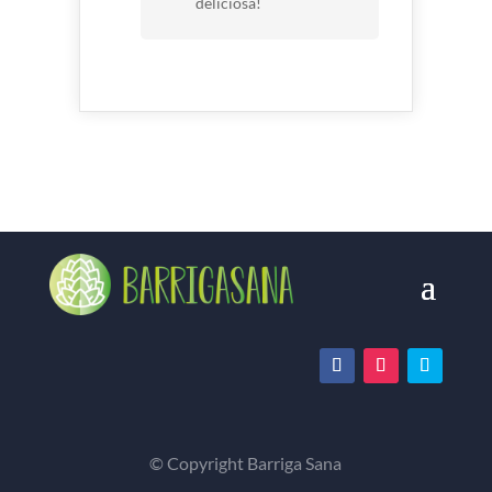
deliciosa!
© Copyright Barriga Sana