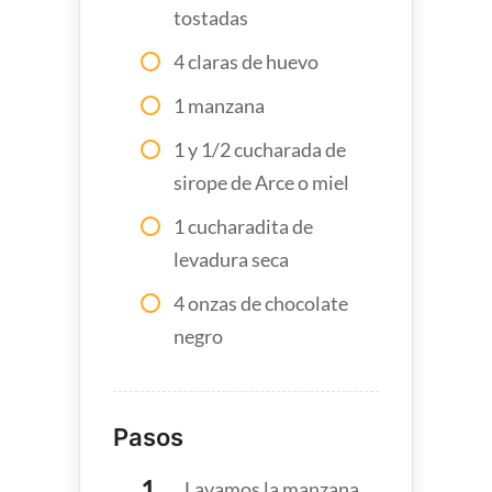
tostadas
4 claras de huevo
1 manzana
1 y 1/2 cucharada de
sirope de Arce o miel
1 cucharadita de
levadura seca
4 onzas de chocolate
negro
Pasos
Lavamos la manzana,