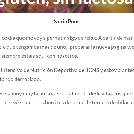
Nuria Pons
ico día que me voy a permitir algo de relax. A partir de ma
osible que tengamos más de uno), preparar la nueva página we
 siempre estáis aquí con nosotros.
so intensivo de Nutrición Deportiva del ICNS y estoy plan
ntando demasiado.
eceta muy muy facilita y especialmente dedicada a los que 
s atrevéis con unos burritos de carne de ternera deshilach