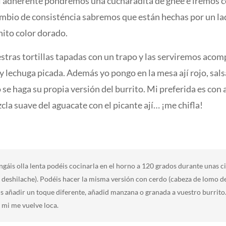
ti adherente pondremos una cucharadita de ghee e iremos 
cambio de consisténcia sabremos que están hechas por un lad
ito color dorado.
ras tortillas tapadas con un trapo y las serviremos acom
y lechuga picada. Además yo pongo en la mesa ají rojo, sa
se haga su propia versión del burrito. Mi preferida es con a
la suave del aguacate con el picante ají… ¡me chifla!
ngáis olla lenta podéis cocinarla en el horno a 120 grados durante unas ci
se deshilache). Podéis hacer la misma versión con cerdo (cabeza de lomo d
is añadir un toque diferente, añadid manzana o granada a vuestro burrito
a mi me vuelve loca.