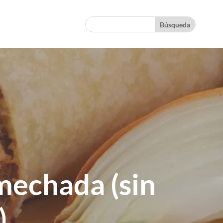
mechada (sin
)