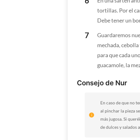
En una sartén an
tortillas. Por el 
Debe tener un bon
Guardaremos nuest
mechada, cebolla 
para que cada uno 
guacamole, la mezc
Consejo de Nur
En caso de que no te
al pinchar la pieza 
más jugosa. Si queré
de dulces y salados 